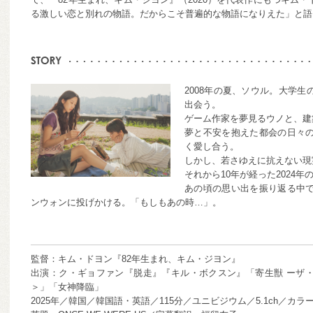
る激しい恋と別れの物語。だからこそ普遍的な物語になりえた」と語
2008年の夏、ソウル。大学
出会う。
ゲーム作家を夢見るウノと、建
夢と不安を抱えた都会の日々
く愛し合う。
しかし、若さゆえに抗えない現
それから10年が経った2024
あの頃の思い出を振り返る中
ンウォンに投げかける。「もしもあの時…」。
監督：キム・ドヨン『82年生まれ、キム・ジヨン』
出演：ク・ギョファン『脱走』『キル・ボクスン』「寄生獣 ーザ
＞」「女神降臨」
2025年／韓国／韓国語・英語／115分／ユニビジウム／5.1ch／カ