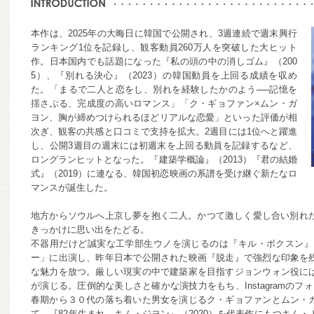
本作は、2025年の大晦日に韓国で公開され、3週連続で週末興行
ランキング1位を記録し、観客動員260万人を突破した大ヒット
作。日本国内でも話題になった『私の頭の中の消しゴム』（200
5）、『別れる決心』（2023）の韓国動員を上回る成績を収め
た。「まるで二人と恋をし、別れを経験したかのよう──記憶を
揺さぶる、完成度の高いロマンス」「ク・ギョファン×ムン・ガ
ヨン、胸が締めつけられるほどリアルな恋愛」といった評価が相
次ぎ、観客の共感と口コミで支持を拡大。2週目には1位へと躍進
し、公開3週目の週末には初週末を上回る動員を記録するなど、
ロングランヒットとなった。『建築学概論』（2013）『君の結婚
式』（2019）に連なる、韓国初恋映画の系譜を受け継ぐ新たなロ
マンスが誕生した。
地方からソウルへ上京し夢を抱く二人。かつて激しく愛し合い別れた
きっかけに思い出をたどる。
不器用だけど誠実な工学部生ウノを演じるのは『キル・ボクスン』「
ー」に出演し、昨年日本で公開された映画『脱走』で強烈な印象を
な魅力を放つ。厳しい現実の中で建築家を目指すジョンウォン役に
が演じる。圧倒的な美しさと確かな演技力をもち、Instagramのフ
春期から３０代の落ち着いた男女を演じるク・ギョファンとムン・
て、『82年生まれ、キム・ジヨン』（2020）を代表作にもつキム