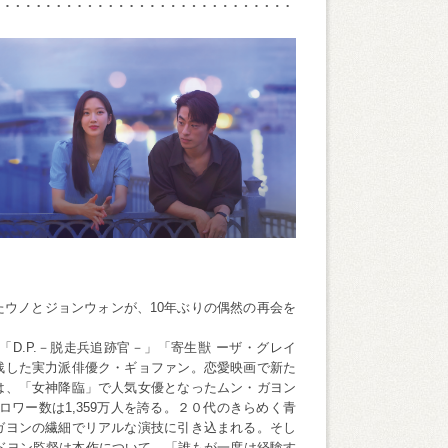
ウノとジョンウォンが、10年ぶりの偶然の再会を
D.P.－脱走兵追跡官－」「寄生獣 ーザ・グレイ
残した実力派俳優ク・ギョファン。恋愛映画で新た
は、「女神降臨」で人気女優となったムン・ガヨン
ォロワー数は1,359万人を誇る。２０代のきらめく青
ガヨンの繊細でリアルな演技に引き込まれる。そし
・ドヨン監督は本作について、「誰もが一度は経験す