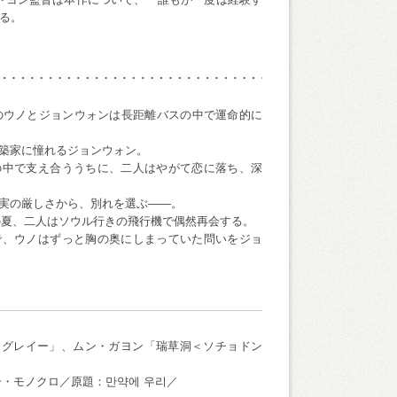
る。
生のウノとジョンウォンは長距離バスの中で運命的に
築家に憧れるジョンウォン。
の中で支え合ううちに、二人はやがて恋に落ち、深
実の厳しさから、別れを選ぶ――。
年の夏、二人はソウル行きの飛行機で偶然再会する。
で、ウノはずっと胸の奥にしまっていた問いをジョ
・グレイー」、ムン・ガヨン「瑞草洞＜ソチョドン
ラー・モノクロ／原題：만약에 우리／