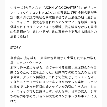
シリーズ4作目となる『JOHN WICK:CHAPTER4』が『ジョ
ン・ウィック：コンセクエンス』の邦題にて9月全国公開が決
定！数々の伝説で裏社会を震撼させてきた最強の殺し屋ジョ
ン・ウィック。愛犬を殺されロシアンマフィアを壊滅、家を
爆破されイタリアンマフィアも殲滅、掟を破りながらも粛清
の包囲網から生還した男が、遂に裏社会を支配する組織との
決着に始動！
裏社会の掟を破り、粛清の包囲網から生還した伝説の殺し
屋、ジョン・ウィック。
地下に身を潜めながら、全てを牛耳る組織：主席連合から自
由になるために立ち上がった。組織内での勢力拡大を狙う若
き高官、グラモン侯爵は、これまで聖域としてジョンを守っ
てきたニューヨークのコンチネンタルホテルを爆破、ジョン
の旧友でもあった盲目の達人ケインを強引に引き入れ、ジョ
ン・ウィック狩りに乗り出す。そんな中、日本の友人、シマ
ヅの協力を求めてジョンが大阪のコンチネンタルホテルに現
れた...