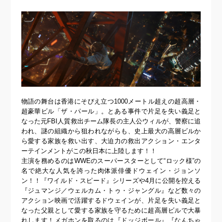
物語の舞台は香港にそびえ立つ1000メートル超えの超高層・
超豪華ビル「ザ・パール」。とある事件で片足を失い義足と
なった元FBI人質救出チーム隊長の主人公ウィルが、警察に追
われ、謎の組織から狙われながらも、史上最大の高層ビルか
ら愛する家族を救い出す、大迫力の救出アクション・エンタ
ーテインメントがこの秋日本に上陸します！！
主演を務めるのはWWEのスーパースターとして“ロック様”の
名で絶大な人気を誇った肉体派俳優ドウェイン・ジョンソ
ン！！『ワイルド・スピード』シリーズや4月に公開を控える
『ジュマンジ／ウェルカム・トゥ・ジャングル』など数々の
アクション映画で活躍するドウェインが、片足を失い義足と
なった父親として愛する家族を守るために超高層ビルで大暴
れします！メガホンを取るのは『ドッジボール』『なんちゃ