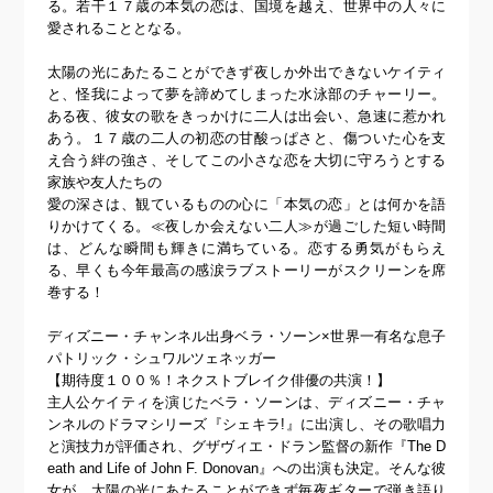
る。若干１７歳の本気の恋は、国境を越え、世界中の人々に
愛されることとなる。
太陽の光にあたることができず夜しか外出できないケイティ
と、怪我によって夢を諦めてしまった水泳部のチャーリー。
ある夜、彼女の歌をきっかけに二人は出会い、急速に惹かれ
あう。１７歳の二人の初恋の甘酸っぱさと、傷ついた心を支
え合う絆の強さ、そしてこの小さな恋を大切に守ろうとする
家族や友人たちの
愛の深さは、観ているものの心に「本気の恋」とは何かを語
りかけてくる。≪夜しか会えない二人≫が過ごした短い時間
は、どんな瞬間も輝きに満ちている。恋する勇気がもらえ
る、早くも今年最高の感涙ラブストーリーがスクリーンを席
巻する！
ディズニー・チャンネル出身ベラ・ソーン×世界一有名な息子
パトリック・シュワルツェネッガー
【期待度１００％！ネクストブレイク俳優の共演！】
主人公ケイティを演じたベラ・ソーンは、ディズニー・チャ
ンネルのドラマシリーズ『シェキラ!』に出演し、その歌唱力
と演技力が評価され、グザヴィエ・ドラン監督の新作『The D
eath and Life of John F. Donovan』への出演も決定。そんな彼
女が、太陽の光にあたることができず毎夜ギターで弾き語り