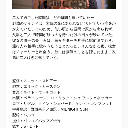
二人で過ごした時間は、どの瞬間も輝いていたー
17歳のケイティは、太陽の光にあたれない“ＸＰ”という病をか
かえていた。そのため、幼い頃から昼間は家から出られず、
父親と二人で時間が経つのを待つだけの日々が続いていた。
彼女の唯一の楽しみは、毎夜ギターを片手に駅前まで行き、
通行人を相手に歌をうたうことだった。そんなある夜、彼女
はチャーリーと出会う。彼には病気のことを隠したまま、次
第に二人は恋に落ちていく。
監督：スコット・スピアー
脚本：エリック・カーステン
音楽：ネイト・ウォルコット
出演：ベラ・ソーン、パトリック・シュワルツェネッガー、
ロブ・リグル、クイン・シェパード、ケン・トレンブレット
字幕翻訳：野城尚子／原題：MIDNIGHT SUN
配給：パルコ
提供：パルコ／バップ／松竹
協力：S・D・P