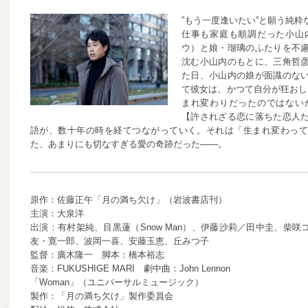
”もう一度逢いたい”と願う純粋
仕事も家庭も順調だった小山
ウ）と娘・瑠璃のふたりを不
沈む小山内のもとに、三角哲
た日、小山内の娘が面識のな
て彼女は、かつて自分が狂おし
まれ変わりだったのではない
【許されざる恋に落ちた恋人
語が、数十年の時を経てつながっていく。それは「生まれ変わって
た、あまりにも切なすぎる愛の奇跡だった——。
原作：佐藤正午「月の満ち欠け」（岩波書店刊）
主演：大泉洋
出演：有村架純、目黒蓮（Snow Man）、伊藤沙莉／田中圭、柴
友・寛一郎、波岡一喜、安藤玉恵、丘みつ子
監督：廣木隆一 脚本：橋本裕志
音楽：FUKUSHIGE MARI 劇中曲：John Lennon
「Woman」（ユニバーサルミュージック）
製作：「月の満ち欠け」製作委員会