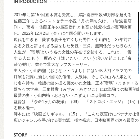
2017年に第157回直木賞を受賞し、累計発行部数56万部を超える
佐藤正午によるベストセラー小説「月の満ち欠け」（岩波書店
刊）。著者・佐藤正午の最高傑作と名高い純愛小説が実写映画
化、2022年12月2日（金）に全国公開いたします。
現代を生きる、愛する妻子を亡くした男性・小山内と、27年前に
ある女性と許されざる恋をした男性・三角。無関係だった彼らの
人生が、”瑠璃”という名の女性の存在で交錯する。これは、「愛
する人にもう一度めぐり逢いたい」という想いが起こした”奇
跡”が紡ぐ、数奇で壮大なラブストーリー。
主人公・小山内堅（おさない・つよし）にはNHK大河ドラマでの
好演も記憶に新しい国民的俳優、大泉洋。そして小山内の娘と同
じ名を持ち、物語の鍵を握る謎めいた女性、正木”瑠璃”（まさき・る
落ちる大学生、三角哲彦（みすみ・あきひこ）には単独での映画初出演
最愛の妻・小山内梢（おさない・こずえ）には柴咲コウ。
監督は、『余命1ヶ月の花嫁』（09）、『ストロボ・エッジ』（15
る廣木隆一。
脚本には『映画ビリギャル』（15）、『こんな夜更けにバナナかよ
広いジャンルを手がける実力派、橋本裕志。日本映画界が誇る最高の