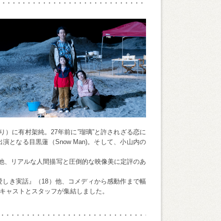
り）に有村架純。27年前に”瑠璃”と許されざる恋に
となる目黒蓮（Snow Man)。そして、小山内の
）他、リアルな人間描写と圧倒的な映像美に定評のあ
愛しき実話』（18）他、コメディから感動作まで幅
キャストとスタッフが集結しました。