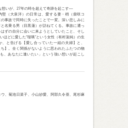
な想いが、27年の時を超えて奇跡を起こす––
内堅（大泉洋）の日常は、愛する妻・梢（柴咲コ
慮の事故で同時に失ったことで一変。深い悲しみに
彦と名乗る男（目黒蓮）が訪ねてくる。事故に遭っ
いはずの自分に会いに来ようとしていたこと、そし
いほどに愛した“瑠璃”という女性（有村架純）の生
か、と告げる【愛し合っていた一組の夫婦】と、
たち】。全く関係がないように思われたふたつの物
も、あなたに逢いたい」という強い想いが起こし
咲コウ、菊池日菜子、小山紗愛、阿部久令亜、尾杉麻