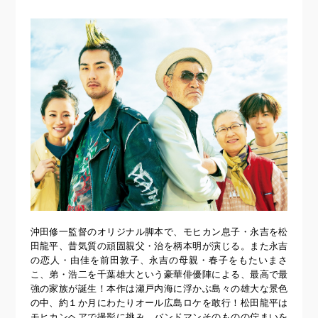
沖田修一監督のオリジナル脚本で、モヒカン息子・永吉を松
田龍平、昔気質の頑固親父・治を柄本明が演じる。また永吉
の恋人・由佳を前田敦子、永吉の母親・春子をもたいまさ
こ、弟・浩二を千葉雄大という豪華俳優陣による、最高で最
強の家族が誕生！本作は瀬戸内海に浮かぶ島々の雄大な景色
の中、約１か月にわたりオール広島ロケを敢行！松田龍平は
モヒカンヘアで撮影に挑み、バンドマンそのものの佇まいを