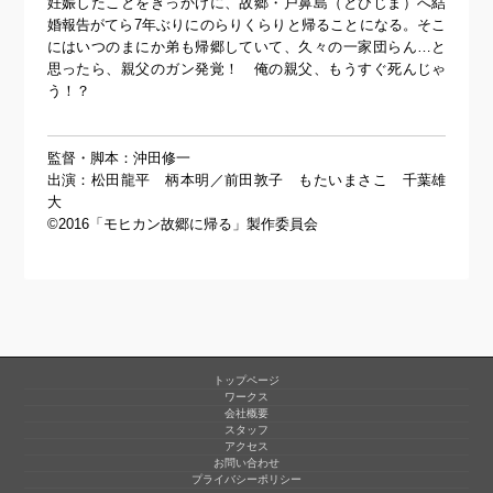
妊娠したことをきっかけに、故郷・戸鼻島（とびじま）へ結
婚報告がてら7年ぶりにのらりくらりと帰ることになる。そこ
にはいつのまにか弟も帰郷していて、久々の一家団らん…と
思ったら、親父のガン発覚！ 俺の親父、もうすぐ死んじゃ
う！？
監督・脚本：沖田修一
出演：松田龍平 柄本明／前田敦子 もたいまさこ 千葉雄
大
©2016「モヒカン故郷に帰る」製作委員会
トップページ
ワークス
会社概要
スタッフ
アクセス
お問い合わせ
プライバシーポリシー