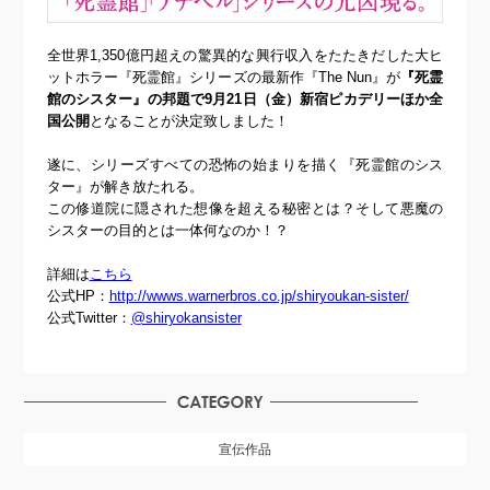
全世界1,350億円超えの驚異的な興行収入をたたきだした大ヒ
ットホラー『死霊館』シリーズの最新作『The Nun』が
『死霊
館のシスター』の邦題で9月21日（金）新宿ピカデリーほか全
国公開
となることが決定致しました！
遂に、シリーズすべての恐怖の始まりを描く『死霊館のシス
ター』が解き放たれる。
この修道院に隠された想像を超える秘密とは？そして悪魔の
シスターの目的とは一体何なのか！？
詳細は
こちら
公式HP：
http://wwws.warnerbros.co.jp/shiryoukan-sister/
公式Twitter：
@shiryokansister
宣伝作品