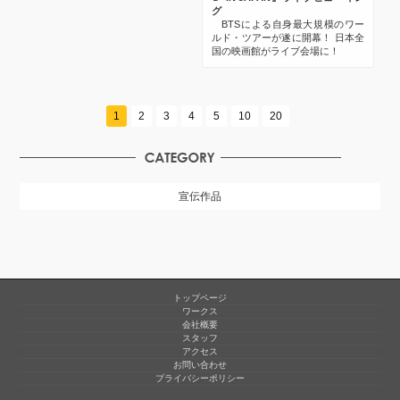
グ
BTSによる自身最大規模のワー
ルド・ツアーが遂に開幕！ 日本全
国の映画館がライブ会場に！
1
2
3
4
5
10
20
宣伝作品
トップページ
ワークス
会社概要
スタッフ
アクセス
お問い合わせ
プライバシーポリシー