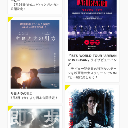
ービー
7月24日(金)にパウっとガオガオ
公開決定！
『BTS WORLD TOUR 'ARIRAN
G' IN BUSAN』ライブビューイン
グ
デビュー記念日の特別なステー
ジを映画館の大スクリーンでARM
Yと一緒に楽しもう！
サヨナラの引力
7月3日（金）より日本公開決定！