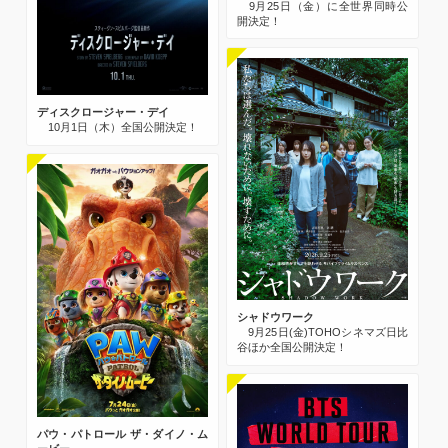
9月25日（金）に全世界同時公
開決定！
ディスクロージャー・デイ
10月1日（木）全国公開決定！
シャドウワーク
9月25日(金)TOHOシネマズ日比
谷ほか全国公開決定！
パウ・パトロール ザ・ダイノ・ム