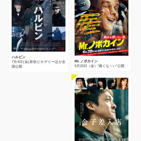
ハルビン
Mr. ノボカイン
7月4日(金)新宿ピカデリーほか全
6月20日（金）“痛くな～い”公開
国公開