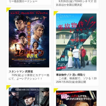
リー他全国ロードショー
9月26日(金) TOHOシネマズ 日
比谷ほか全国公開決定
スタントマン 武替道
事故物件ゾク 恐い間取り
7/25(金)より新宿ピカデリー他
この夏、映画館で、ゾクる！20
にて、よーいアクション！！
25年7月25日(金)全国公開