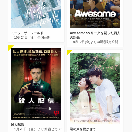
ミーツ・ザ・ワールド
Awesome SVリーグを闘った四人
10月24日（金）全国公開
の記録
9月12日(金)より3週間限定公開
殺人配信
9月26日（金）より新宿ピカデ
君の声を聴かせて