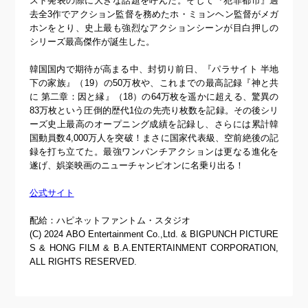
スト発表の際に大きな話題を呼んだ。そして『犯罪都市』過
去全3作でアクション監督を務めたホ・ミョンヘン監督がメガ
ホンをとり、史上最も強烈なアクションシーンが目白押しの
シリーズ最高傑作が誕生した。
韓国国内で期待が高まる中、封切り前日、『パラサイト 半地
下の家族』（19）の50万枚や、これまでの最高記録『神と共
に 第二章：因と縁』（18）の64万枚を遥かに超える、驚異の
83万枚という圧倒的歴代1位の先売り枚数を記録。その後シリ
ーズ史上最高のオープニング成績を記録し、さらには累計韓
国動員数4,000万人を突破！まさに国家代表級、空前絶後の記
録を打ち立てた。最強ワンパンチアクションは更なる進化を
遂げ、娯楽映画のニューチャンピオンに名乗り出る！
公式サイト
配給：ハピネットファントム・スタジオ
(C) 2024 ABO Entertainment Co.,Ltd. & BIGPUNCH PICTURE
S & HONG FILM & B.A.ENTERTAINMENT CORPORATION,
ALL RIGHTS RESERVED.