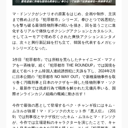
マ・ドンソクがシナリオの原案をはじめ、企画や制作、主演
まで務め上げる『犯罪都市』シリーズ。拳ひとつで凶悪犯た
ちを撃ち破る最強怪物刑事の戦いを描き、回を追うごとに進
化するリアルで痛快なボクシングアクションとカタルシス、
そしてユーモアで埋め尽くされた爽快アクションエンタメ
は、次々と興行新記録を打ち立て、韓国を代表するメガヒッ
トシリーズとなった。
1作目『犯罪都市』では所轄を荒らしたチャイニーズ・マフィ
アを一斉検挙。続く『犯罪都市 THE ROUNDUP』では国境を
超えて在ベトナム韓国人連続誘拐犯に天誅を下し、2024年2月
に日本公開の『犯罪都市 NO WAY OUT』で新種薬物事件を取
り巻く汚職刑事と日本のヤクザを一掃した怪物刑事マ・ソク
ト。最新作では残虐行為で職務を解かれた元傭兵率いる、国
際オンラインカジノ組織の殲滅に動き出す！
今作で最強の悪として登場するペク・チャンギ役にはキム・
ムヨルが抜擢！マ・ドンソクの大ヒット作『悪人伝』（201
9）では刑事役とヤクザ役だったキム・ムヨルとマ・ドンソク
が、今作では立場逆転のキャラクターを演じたことで、キャ