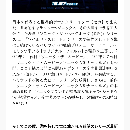
日本を代表する世界的ゲームクリエイター【セガ】が生ん
だ、世界的キャラクター<ソニック>。その人気キャラを主人
公にした映画『ソニック・ザ・ヘッジホッグ (原題)』シリー
ズは、『ワイルド・スピード』シリーズで毎作大ヒットを飛
ばし続けているハリウッドの敏腕プロデューサー／ニール・
モリッツ率いる【オリジナル・フィルム】が製作を主導し、2
020年に１作目『ソニック・ザ・ムービー』、2022年に２作目
『ソニック・ザ・ムービー／ソニック VS ナックルズ』を公
開。コロナ禍の公開にも関わらずシリーズ全世界累計興行収
入が7.2億ドル＝1,000億円(※1ドル145円換算）を突破する、
ハリウッドが誇る大ヒットシリーズに成長し、さらに、前作
『ソニック・ザ・ムービー／ソニック VS ナックルズ』の本
編の最後で、ソニックブランドが誇る超人気キャラ<シャドウ
>が登場すると、全世界のファンが熱狂し、次回作への期待は
MAXに！
そしてこの度、満を持して世に放たれる待望のシリーズ最新