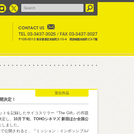
宣伝作品
公開決定！
トを記録したサイコスリラー『The Gift』の邦題
決定し、
10月下旬、TOHOシネマズ 新宿ほか全国公
たしました。
米で公開されると、『ミッション：インポッシブル/