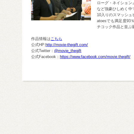
ローグ・ネイション』
など強豪ひしめく中で
10入りのスマッシュヒ
atoesでも満足度
チコック作品と並ぶ
作品情報は
こちら
公式HP:
http://movie-thegift.com/
公式Twitter：
@movie_thegift
公式Facebook：
https://www.facebook.com/movie.thegift/