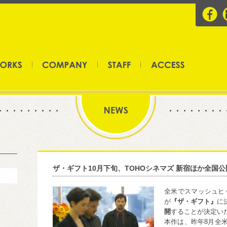
ザ・ギフト10月下旬、TOHOシネマズ 新宿ほか全国
全米でスマッシュヒッ
が
『ザ・ギフト』
に
開
することが決定い
本作は、昨年8月全