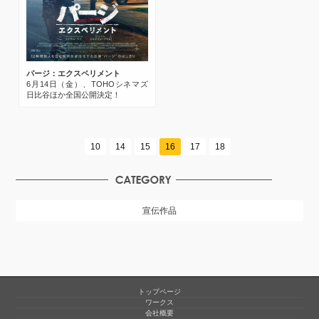
パージ：エクスペリメント
6月14日（金）、TOHOシネマズ
日比谷ほか全国公開決定！
10
14
15
16
17
18
宣伝作品
トップページ
ワークス
会社概要