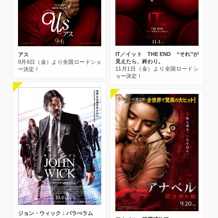
IT／イット THE END ‘‘それ’’が
アス
見えたら、終わり。
9月6日（金）より全国ロードショ
11月1日（金）より全国ロードシ
ー決定！
ョー決定！
ジョン・ウィック：パラべラム