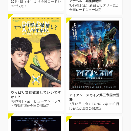
アナベル 死霊博物館
10月4日（金）より全国ロードシ
9月20日(金）新宿ピカデリーほか
ョー決定！
全国ロードショー決定！
やっぱり契約破棄していいです
アイアン・スカイ／第三帝国の逆
か！？
襲
8月30日（金）ヒューマントラス
7月12日（金）TOHOシネマズ 日
ト有楽町ほか全国公開決定！
比谷ほか全国公開決定！